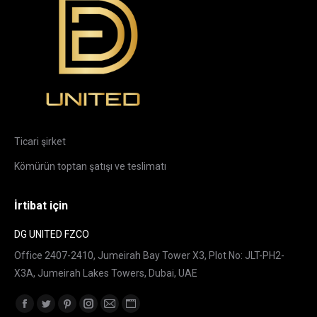
Ticari şirket
Kömürün toptan şatışı ve teslimatı
İrtibat için
DG UNITED FZCO
Office 2407-2410, Jumeirah Bay Tower X3, Plot No: JLT-PH2-
X3A, Jumeirah Lakes Towers, Dubai, UAE
Find us on:
Facebook
Twitter
Pinterest
Instagram
Mail
Website