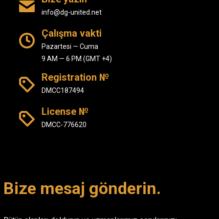
info@dg-united.net
Çalışma vakti
Pazartesi — Cuma
9 AM — 6 PM (GMT +4)
Registration №
DMCC187494
License №
DMCC-776620
Bize mesaj gönderin.