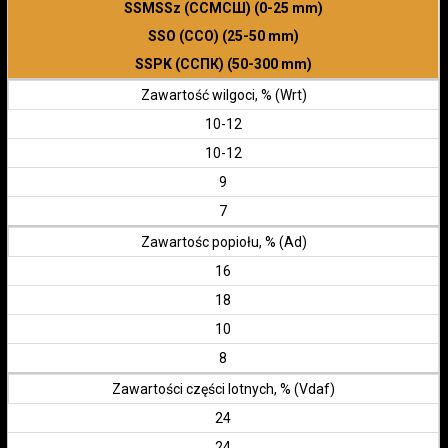
SSMSSz (ССМСШ) (0-25 mm)
SSO (ССО) (25-50 mm)
SSPK (ССПК) (50-300 mm)
Zawartość wilgoci, % (Wrt)
10-12
10-12
9
7
Zawartośc popiołu, % (Ad)
16
18
10
8
Zawartości części lotnych, % (Vdaf)
24
24