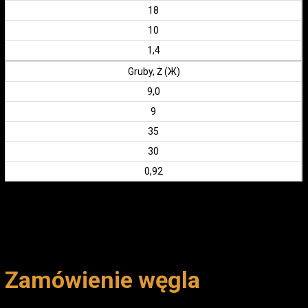
18
10
1,4
Gruby, Ż (Ж)
9,0
9
35
30
0,92
Zamówienie węgla