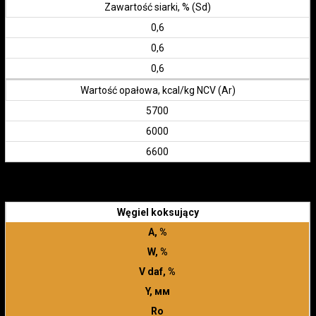
Zawartość siarki, % (Sd)
0,6
0,6
0,6
Wartość opałowa, kcal/kg NCV (Ar)
5700
6000
6600
Węgiel koksujący
А, %
W, %
V daf, %
Y, мм
Ro