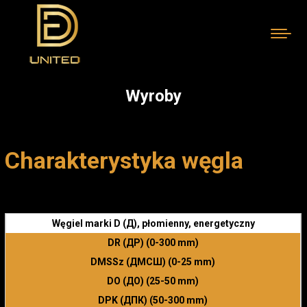
Wyroby
Jesteś tutaj:
Charakterystyka węgla
Węgiel marki D (Д), płomienny, energetyczny
DR (ДР) (0-300 mm)
DMSSz (ДМСШ) (0-25 mm)
DO (ДО) (25-50 mm)
DPK (ДПК) (50-300 mm)