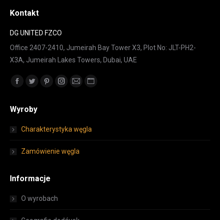
Kontakt
DG UNITED FZCO
Office 2407-2410, Jumeirah Bay Tower X3, Plot No: JLT-PH2-
X3A, Jumeirah Lakes Towers, Dubai, UAE
Znajdź nas na:
Facebook
Twitter
Pinterest
Instagram
Mail
Strona
page
page
page
page
page
internetowa
Wyroby
opens
opens
opens
opens
opens
page
in
in
in
in
in
opens
Charakterystyka węgla
new
new
new
new
new
in
window
window
window
window
window
new
Zamówienie węgla
window
Informacje
O wyrobach