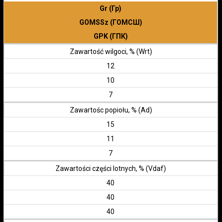
Gr (Гр)
GOMSSz (ГОМСШ)
GPK (ГПК)
Zawartość wilgoci, % (Wrt)
12
10
7
Zawartośc popiołu, % (Ad)
15
11
7
Zawartości części lotnych, % (Vdaf)
40
40
40