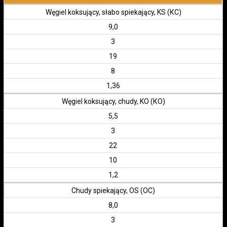
Węgiel koksujący, słabo spiekający, KS (КС)
9,0
3
19
8
1,36
Węgiel koksujący, chudy, KO (КО)
5,5
3
22
10
1,2
Chudy spiekający, OS (ОС)
8,0
3